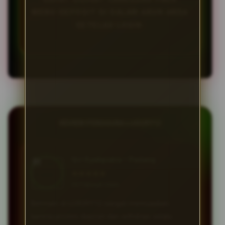
MENU DEPOSIT DI DALAM AKUN ANDA
SETELAH LOGIN.
REVIEW PENGGUNA LUXURY12
Sri Syahputra • Padang
★★★★★
23 Februari 2026
Bermain di LUXURY12 sangat memuaskan
karena proses deposit dan withdraw selalu