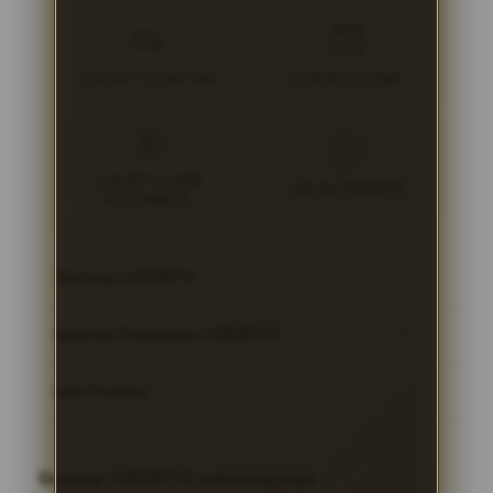
LUXURY12 DAFTAR
LUXURY12 LINK
LUXURY12 LINK
LINK ALTERNATIF
ALTERNATIF
Tentang LUXURY12
Layanan Pelanggan LUXURY12
LUXURY12
LUXURY12 LOGIN
Link Populer
FAQ
LUXURY12 DAFTAR
LUXURY12 Bonus
LUXURY12
Gabung LUXURY12 sekarang juga