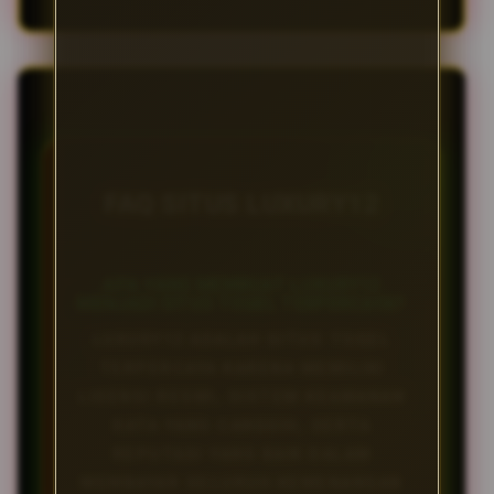
FAQ SITUS LUXURY12
APA YANG MEMBUAT LUXURY12
MENJADI SITUS TOGEL TERPERCAYA?
LUXURY12 ADALAH SITUS TOGEL
TERPERCAYA KARENA MEMILIKI
LISENSI RESMI, SISTEM KEAMANAN
DATA YANG CANGGIH, SERTA
REPUTASI YANG BAIK DALAM
MEMBAYAR SELURUH KEMENANGAN