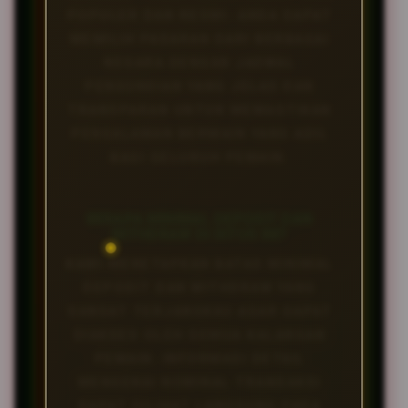
POPULER DAN RESMI. ANDA DAPAT
MEMILIH PASARAN DARI BERBAGAI
NEGARA DENGAN JADWAL
PENGUNDIAN YANG JELAS DAN
TRANSPARAN UNTUK MEMASTIKAN
PENGALAMAN BERMAIN YANG ADIL
BAGI SELURUH PEMAIN.
BERAPA MINIMAL DEPOSIT DAN
WITHDRAW DI SITUS INI?
KAMI MENETAPKAN BATAS MINIMAL
DEPOSIT DAN WITHDRAW YANG
SANGAT TERJANGKAU AGAR DAPAT
DIAKSES OLEH SEMUA KALANGAN
PEMAIN. INFORMASI DETAIL
MENGENAI NOMINAL TRANSAKSI
DAPAT DILIHAT LANGSUNG PADA