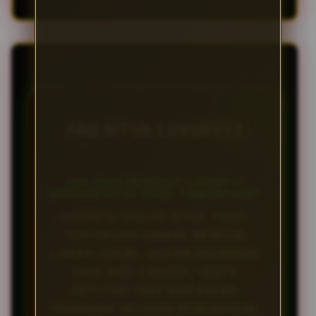
FAQ SITUS LUXURY12
APA YANG MEMBUAT LUXURY12
MENJADI SITUS TOGEL TERPERCAYA?
LUXURY12 ADALAH SITUS TOGEL
TERPERCAYA KARENA MEMILIKI
LISENSI RESMI, SISTEM KEAMANAN
DATA YANG CANGGIH, SERTA
REPUTASI YANG BAIK DALAM
MEMBAYAR SELURUH KEMENANGAN