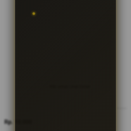
Klik untuk Lihat Detail
Skip
to
Rp. 10.000
the