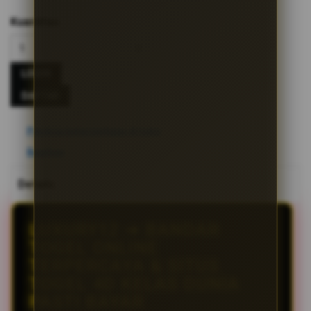
Kuantitas
LOGIN
DAFTAR
Periksa ketersediaan di toko
Bagikan
Details
LUXURY12 ➔ BANDAR
TOGEL ONLINE
TERPERCAYA & SITUS
TOGEL 4D KELAS DUNIA
PASTI BAYAR