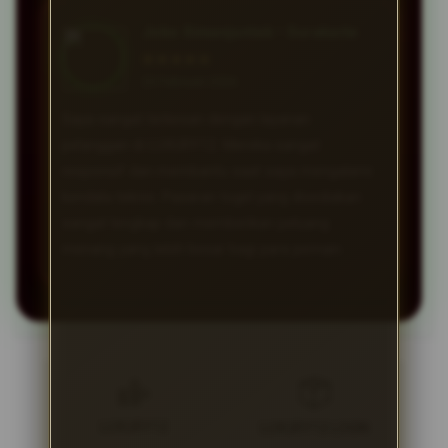
Joko Simanjuntak • Surakarta
★★★★★
23 Februari 2026
Saya sangat terkesan dengan layanan
pelanggan di LUXURY12. Mereka sangat
responsif dan membantu saat saya mengalami
kendala teknis. Pasaran togel yang disediakan
sangat lengkap dan memberikan peluang
menang yang lebih besar bagi para pemain.
LUXURY12
LUXURY12 LOGIN