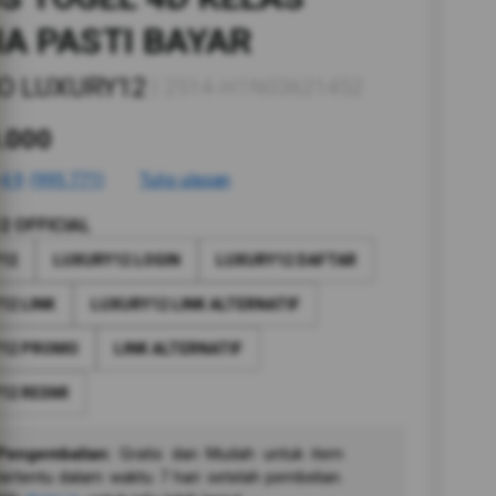
IA PASTI BAYAR
O LUXURY12
|
2514-H1N03621452
0.000
4.9
(995.771)
Tulis ulasan
2 OFFICIAL
12
LUXURY12 LOGIN
LUXURY12 DAFTAR
12 LINK
LUXURY12 LINK ALTERNATIF
12 PROMO
LINK ALTERNATIF
12 RESMI
Pengembalian:
Gratis dan Mudah untuk item
tertentu dalam waktu 7 hari setelah pembelian.