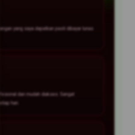
gan yang saya dapatkan pasti dibayar lunas
fesional dan mudah diakses. Sangat
iap hari.