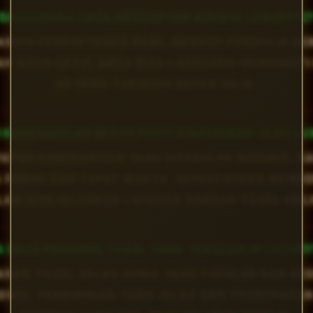
BAGAIMANA CARA MENDAFTAR AKUN DI LUXURY12
MAN PENDAFTARAN KAMI, MENGISI FORMULIR DENG
H AKUN AKTIF, ANDA BISA LANGSUNG MENIKMATI
4D YANG TERSEDIA KAPAN SAJA.
 KEMENANGAN BESAR PASTI DIBAYARKAN OLEH LU
PAPUN KEMENANGAN YANG DIPEROLEH MEMBER, BA
A PENUH DAN TEPAT WAKTU. KEPERCAYAAN MEMBE
LAM MENJALANKAN LAYANAN BANDAR TOGEL ONLI
A SAJA PASARAN TOGEL YANG TERSEDIA DI LUXURY
ARAN TOGEL KELAS DUNIA YANG POPULER DAN RES
ADWAL PENGUNDIAN YANG JELAS DAN TRANSPAR