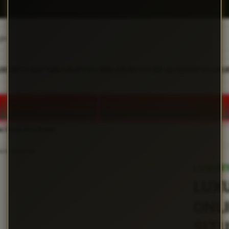
UXURY12 DAFTAR
LUXURY12 LINK
LUXURY12 LINK ALTERNATIF
LUXU
s Dunia Pasti Bayar
LUXUR
LUX
ONL
SITU