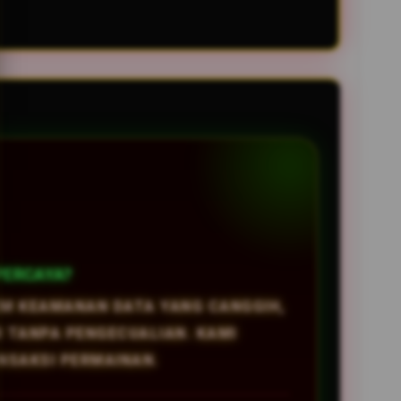
PERCAYA?
TEM KEAMANAN DATA YANG CANGGIH,
 TANPA PENGECUALIAN. KAMI
NSAKSI PERMAINAN.