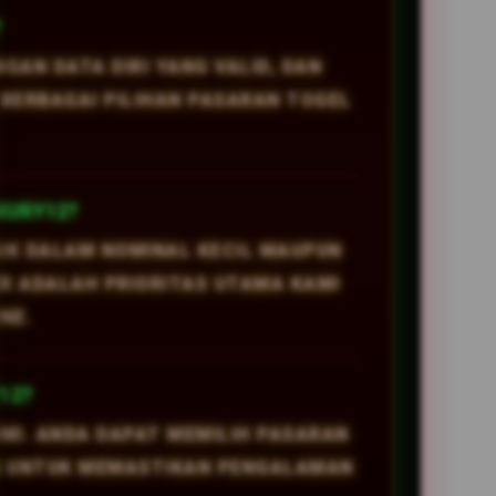
?
AN DATA DIRI YANG VALID, DAN
 BERBAGAI PILIHAN PASARAN TOGEL
XURY12?
IK DALAM NOMINAL KECIL MAUPUN
R ADALAH PRIORITAS UTAMA KAMI
NE.
12?
MI. ANDA DAPAT MEMILIH PASARAN
AN UNTUK MEMASTIKAN PENGALAMAN