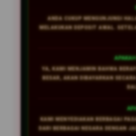
ANDA CUKUP MENGUNJUNGI HALA
MELAKUKAN DEPOSIT AWAL. SETELA
APAKAH
YA, KAMI MENJAMIN BAHWA BERA
BESAR, AKAN DIBAYARKAN SECAR
DA
AP
KAMI MENYEDIAKAN BERBAGAI PAS
DARI BERBAGAI NEGARA DENGAN J