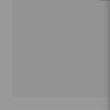
Skip
to
the
beginning
of
the
images
gallery