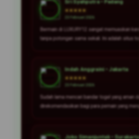
Sri Syahputra • Padang
★★★★★
23 Februari 2026
Bermain di LUXURY12 sangat memuaskan karen
tanpa potongan sama sekali. Ini adalah situs to
Indah Anggraini • Jakarta
★★★★★
23 Februari 2026
Sudah lama mencari bandar togel yang aman d
direkomendasikan bagi para pemain yang meng
Joko Simanjuntak • Surakart