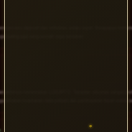
a proses deposit dan withdraw selalu cepat. Berapapun kemenan
gel paling jujur yang pernah saya temukan.
an akhirnya menemukan LUXURY12. Tampilan situsnya sangat pro
utamakan keamanan data pribadi dan pembayaran tepat waktu set
a