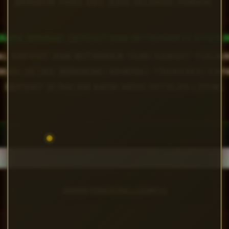
BERMAIN YANG ADIL BAGI SELURUH PEMAIN.
RAPA MINIMAL DEPOSIT DAN WITHDRAW DI SITUS I
AL DEPOSIT DAN WITHDRAW YANG SANGAT TERJAN
MASI DETAIL MENGENAI NOMINAL TRANSAKSI DAP
DEPOSIT DI DALAM AKUN ANDA SETELAH LOGIN.
REVIEW PENGGUNA LUXURY12